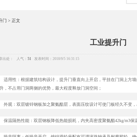
升门
> 正文
工业提升门
章出处：
人气：
51
发表时间：2018/9/5 16:31:15
适用性：根据建筑结构设计，提升门垂直向上开启，平挂在门洞上方墙
升，不占用门洞两侧的优势，最大程度释放门洞空间；
外观：双层镀锌钢板加之聚氨酯层，表面压纹设计可使门板经久不变，
保温隔热性能：双层钢板降低热能损耗，内夹高密度聚氨酯42kg/m3
噪音隔离：低噪音开启，镀锌滑轮座配有可调滚珠轴承及耐磨胶轮，确